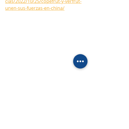
cias/2022/10/25/copefrut-y-verfrut-
unen-sus-fuerzas-en-china/